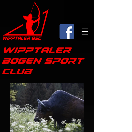
WipptAler
boGen SpOrT
ClUb